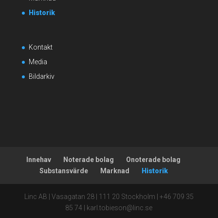
Historik
Kontakt
Media
Bildarkiv
Innehav
Noterade bolag
Onoterade bolag
Substansvärde
Marknad
Historik
Linc AB | Vasagatan 28 | 111 20 Stockholm | +46 709 35
85 74 | karl.tobieson@linc.se