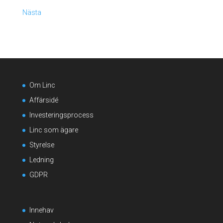
Nästa
Om Linc
Affärsidé
Investeringsprocess
Linc som ägare
Styrelse
Ledning
GDPR
Innehav