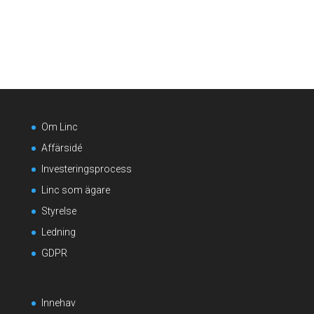
Om Linc
Affärsidé
Investeringsprocess
Linc som ägare
Styrelse
Ledning
GDPR
Innehav