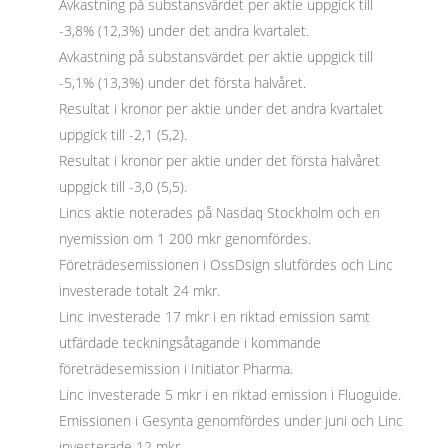
Avkastning på substansvärdet per aktie uppgick till
-3,8% (12,3%) under det andra kvartalet.
Avkastning på substansvärdet per aktie uppgick till
-5,1% (13,3%) under det första halvåret.
Resultat i kronor per aktie under det andra kvartalet
uppgick till -2,1 (5,2).
Resultat i kronor per aktie under det första halvåret
uppgick till -3,0 (5,5).
Lincs aktie noterades på Nasdaq Stockholm och en
nyemission om 1 200 mkr genomfördes.
Företrädesemissionen i OssDsign slutfördes och Linc
investerade totalt 24 mkr.
Linc investerade 17 mkr i en riktad emission samt
utfärdade teckningsåtagande i kommande
företrädesemission i Initiator Pharma.
Linc investerade 5 mkr i en riktad emission i Fluoguide.
Emissionen i Gesynta genomfördes under juni och Linc
investerade 12 mkr.