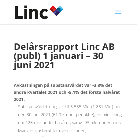
Delårsrapport Linc AB
(publ) 1 januari – 30
juni 2021
Avkastningen på substansvärdet var -3,8% det
andra kvartalet 2021 och -5,1% det första halvåret
2021.
Substansvärdet uppgick till 3 535 Mkr (1 881 Mkr) per
den 30 juni 2021 (61,0 kronor per aktie), en minskning
om 128 mkr under halvåret, varav -93 mkr under andra
kvartalet (justerat för nyemissionen).