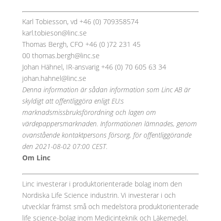
Karl Tobiesson, vd +46 (0) 709358574
karl.tobieson@linc.se
Thomas Bergh, CFO +46 (0 )72 231 45
00 thomas.bergh@linc.se
Johan Hähnel, IR-ansvarig +46 (0) 70 605 63 34
johan.hahnel@linc.se
Denna information är sådan information som Linc AB är
skyldigt att offentliggöra enligt EU:s
marknadsmissbruksförordning och lagen om
värdepappersmarknaden. Informationen lämnades, genom
ovanstående kontaktpersons försorg, för offentliggörande
den 2021-08-02 07:00 CEST.
Om Linc
Linc investerar i produktorienterade bolag inom den
Nordiska Life Science industrin. Vi investerar i och
utvecklar främst små och medelstora produktorienterade
life science-bolag inom Medicinteknik och Läkemedel.