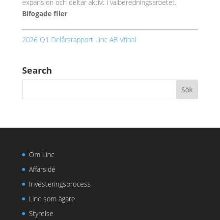
expansion och deltar aktivt i valberedningsarbetet.
Bifogade filer
2026 Q1 Delårsrapport Linc AB Vfinal
Search
Om Linc
Affärsidé
Investeringsprocess
Linc som ägare
Styrelse