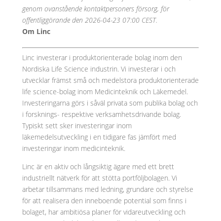
genom ovanstående kontaktpersoners försorg, för
offentliggörande den 2026-04-23 07:00 CEST.
Om Linc
Linc investerar i produktorienterade bolag inom den
Nordiska Life Science industrin. Vi investerar i och
utvecklar främst små och medelstora produktorienterade
life science-bolag inom Medicinteknik och Läkemedel.
Investeringarna görs i såväl privata som publika bolag och
i forsknings- respektive verksamhetsdrivande bolag.
Typiskt sett sker investeringar inom
läkemedelsutveckling i en tidigare fas jämfört med
investeringar inom medicinteknik.
Linc är en aktiv och långsiktig ägare med ett brett
industriellt nätverk för att stötta portföljbolagen. Vi
arbetar tillsammans med ledning, grundare och styrelse
för att realisera den inneboende potential som finns i
bolaget, har ambitiösa planer för vidareutveckling och