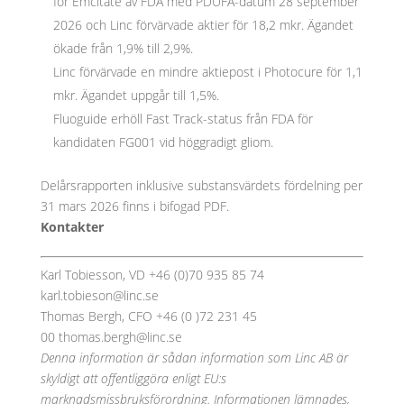
för Emcitate av FDA med PDUFA-datum 28 september
2026 och Linc förvärvade aktier för 18,2 mkr. Ägandet
ökade från 1,9% till 2,9%.
Linc förvärvade en mindre aktiepost i Photocure för 1,1
mkr. Ägandet uppgår till 1,5%.
Fluoguide erhöll Fast Track-status från FDA för
kandidaten FG001 vid höggradigt gliom.
Delårsrapporten inklusive substansvärdets fördelning per
31 mars 2026 finns i bifogad PDF.
Kontakter
Karl Tobiesson, VD +46 (0)70 935 85 74
karl.tobieson@linc.se
Thomas Bergh, CFO +46 (0 )72 231 45
00 thomas.bergh@linc.se
Denna information är sådan information som Linc AB är
skyldigt att offentliggöra enligt EU:s
marknadsmissbruksförordning. Informationen lämnades,