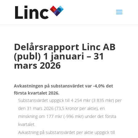
Delårsrapport Linc AB
(publ) 1 januari – 31
mars 2026
Avkastningen på substansvärdet var -4,0% det
första kvartalet 2026.
Substansvärdet uppgick till 4 254 mkr (3 835 mkr) per
den 31 mars 2026 (73,5 kronor per aktie), en
minskning om 177 mkr (-996 mkr) under det första
kvartalet.
Avkastning på substansvärdet per aktie uppgick till