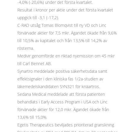
-4,0% (-20,6%) under det första kvartalet.
Resultat i kronor per aktie under det första kvartalet
uppgick till -3,1 (-17,2).
C-RAD utsåg Tomas Blomqvist till ny VD och Linc
förvärvade aktier för 7,5 mkr. Ägandet ökade från 9,6%
till 10,5% av kapitalet och från 13,5% till 14,2% av
rösterna.
Medivir genomförde en riktad nyemission om 45 mkr
till Carl Bennet AB.
Synartro meddelade positiva säkerhetsdata samt
effektsignaler i den kliniska fas 1/2a-studien av
läkemedelskandidaten SYN321 för knäartros.
Sedana Medical meddelade att första patienten
behandlats i Early Access Program i USA och Linc
förvärvade aktier för 12,0 mkr. Ägandet ökade från
13,6% till 15,0%.
Egetis Therapeutics beviljades prioriterad granskning