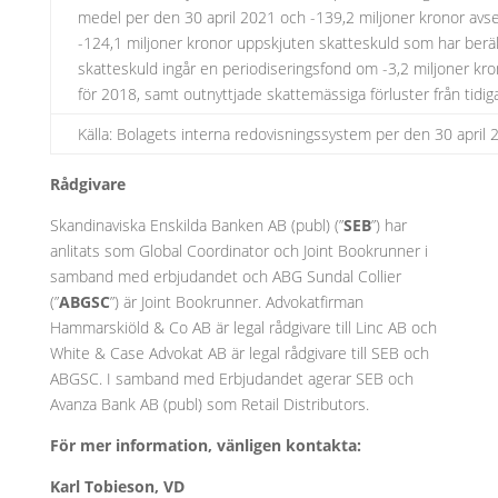
medel per den 30 april 2021 och -139,2 miljoner kronor avser
-124,1 miljoner kronor uppskjuten skatteskuld som har berä
skatteskuld ingår en periodiseringsfond om -3,2 miljoner kr
för 2018, samt outnyttjade skattemässiga förluster från tidig
Källa: Bolagets interna redovisningssystem per den 30 apri
Rådgivare
Skandinaviska Enskilda Banken AB (publ) (”
SEB
”) har
anlitats som Global Coordinator och Joint Bookrunner i
samband med erbjudandet och ABG Sundal Collier
(”
ABGSC
”) är Joint Bookrunner. Advokatfirman
Hammarskiöld & Co AB är legal rådgivare till Linc AB och
White & Case Advokat AB är legal rådgivare till SEB och
ABGSC. I samband med Erbjudandet agerar SEB och
Avanza Bank AB (publ) som Retail Distributors.
För mer information, vänligen kontakta:
Karl Tobieson, VD