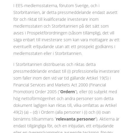
I EES-medlemsstaterna, förutom Sverige, och i
Storbritannien, är detta pressmeddelande endast avsett
för och riktat till kvalificerade investerare inom
medlemsstaten och Storbritannien på det sätt som
avses i Prospektförordningen (såsom tillämplig), det vill
säga enbart till investerare som kan vara mottagare av ett
eventuellt erbjudande utan att ett prospekt godkänns i
medlemsstaten eller i Storbritannien.
I Storbritannien distribueras och riktas detta
pressmeddelande endast till (i) professionella investerare
som faller inom den vid var tid gällande Artikel 19(5) i
Financial Services and Markets Act 2000 (Financial
Promotion) Order 2005 (”
Ordern
”), eller (ii) subjekt med
hög nettoförmögenhet och andra personer som detta
dokument lagligen kan riktas till, vilka omfattas av Artikel
49(2) (a) – (d) i Ordern (alla personer i (i) och (ii) ovan
benämns tillsammans ”
relevanta personer
”). Aktierna är
endast tillgängliga för, och en inbjudan, ett erbjudande
eller en överenskommelse avseende teckning, förvärv