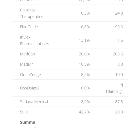
Calliditas
10,3%
124,8
Therapeutics
FluoGuide
6,8%
96,6
InDex
13,1%
1,6
Pharmaceuticals
MedCap
20,0%
206,5
Medivir
10,5%
8,0
OncoZenge
8,2%
10,0
ej
OssDsign2
0,0%
tillämpligt
Sedana Medical
8,2%
87,5
Stille
42,2%
120,0
Summa