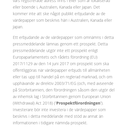
vars registrerade adress finns i eller som är lokaliserad
eller boende i, Australien, Kanada eller Japan. Det
kommer inte att ske något publikt erbjudande av de
värdepapper som beskrivs häri i Australien, Kanada eller
Japan.
Ett erbjudande av de värdepapper som omnämns i detta
pressmeddelande lämnas genom ett prospekt. Detta
pressmeddelande utgör inte ett prospekt enligt
Europaparlamentets och rådets förordning (EU)
2017/1129 av den 14 juni 2017 om prospekt som ska
offentliggöras när värdepapper erbjuds till allmänheten
eller tas upp till handel på en reglerad marknad, och om
upphävande av direktiv 2003/71/EG (och, med avseende
på Storbritannien, den förordningen såsom den utgör del
av inhemsk lag i Storbritannien genom European Union
(Withdrawal) Act 2018) (”
Prospektförordningen
”).
Investerare bör inte investera i de värdepapper som
beskrivs i detta meddelande med stöd av annat än
informationen i tidigare nämnda prospekt.