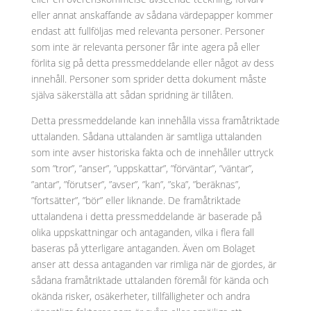
eller annat anskaffande av sådana värdepapper kommer
endast att fullföljas med relevanta personer. Personer
som inte är relevanta personer får inte agera på eller
förlita sig på detta pressmeddelande eller något av dess
innehåll. Personer som sprider detta dokument måste
själva säkerställa att sådan spridning är tillåten.
Detta pressmeddelande kan innehålla vissa framåtriktade
uttalanden. Sådana uttalanden är samtliga uttalanden
som inte avser historiska fakta och de innehåller uttryck
som ”tror”, ”anser”, ”uppskattar”, ”förväntar”, ”väntar”,
”antar”, ”förutser”, ”avser”, ”kan”, ”ska”, ”beräknas”,
”fortsätter”, ”bör” eller liknande. De framåtriktade
uttalandena i detta pressmeddelande är baserade på
olika uppskattningar och antaganden, vilka i flera fall
baseras på ytterligare antaganden. Även om Bolaget
anser att dessa antaganden var rimliga när de gjordes, är
sådana framåtriktade uttalanden föremål för kända och
okända risker, osäkerheter, tillfälligheter och andra