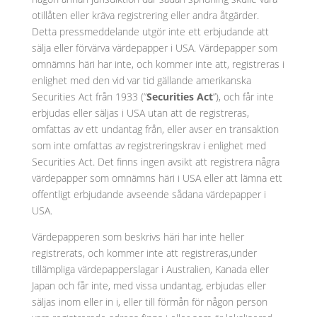
otillåten eller kräva registrering eller andra åtgärder.
Detta pressmeddelande utgör inte ett erbjudande att
sälja eller förvärva värdepapper i USA. Värdepapper som
omnämns häri har inte, och kommer inte att, registreras i
enlighet med den vid var tid gällande amerikanska
Securities Act från 1933 (”
Securities Act
”), och får inte
erbjudas eller säljas i USA utan att de registreras,
omfattas av ett undantag från, eller avser en transaktion
som inte omfattas av registreringskrav i enlighet med
Securities Act. Det finns ingen avsikt att registrera några
värdepapper som omnämns häri i USA eller att lämna ett
offentligt erbjudande avseende sådana värdepapper i
USA.
Värdepapperen som beskrivs häri har inte heller
registrerats, och kommer inte att registreras,under
tillämpliga värdepapperslagar i Australien, Kanada eller
Japan och får inte, med vissa undantag, erbjudas eller
säljas inom eller in i, eller till förmån för någon person