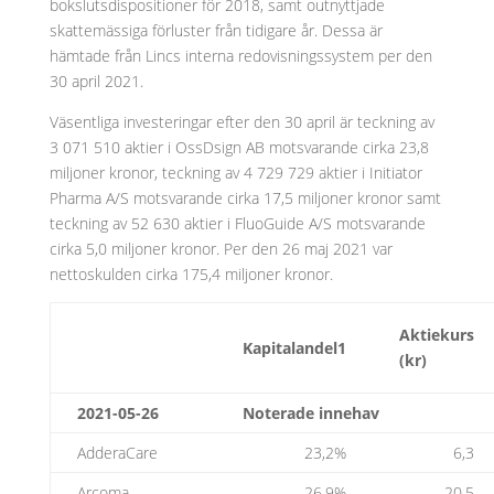
bokslutsdispositioner för 2018, samt outnyttjade
skattemässiga förluster från tidigare år. Dessa är
hämtade från Lincs interna redovisningssystem per den
30 april 2021.
Väsentliga investeringar efter den 30 april är teckning av
3 071 510 aktier i OssDsign AB motsvarande cirka 23,8
miljoner kronor, teckning av 4 729 729 aktier i Initiator
Pharma A/S motsvarande cirka 17,5 miljoner kronor samt
teckning av 52 630 aktier i FluoGuide A/S motsvarande
cirka 5,0 miljoner kronor. Per den 26 maj 2021 var
nettoskulden cirka 175,4 miljoner kronor.
Aktiekurs
Kapitalandel1
(kr)
2021-05-26
Noterade innehav
AdderaCare
23,2%
6,3
Arcoma
26,9%
20,5