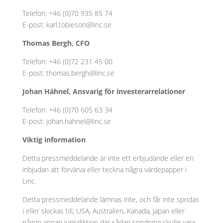
Telefon: +46 (0)70 935 85 74
E-post: karl.tobieson@linc.se
Thomas Bergh, CFO
Telefon: +46 (0)72 231 45 00
E-post: thomas.bergh@linc.se
Johan Hähnel, Ansvarig för investerarrelationer
Telefon: +46 (0)70 605 63 34
E-post: johan.hahnel@linc.se
Viktig information
Detta pressmeddelande är inte ett erbjudande eller en
inbjudan att förvärva eller teckna några värdepapper i
Linc.
Detta pressmeddelande lämnas inte, och får inte spridas
i eller skickas till, USA, Australien, Kanada, Japan eller
någon annan jurisdiktion där sådan spridning skulle vara