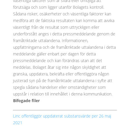
väsentliga faktorer som är svåra eller omöjliga att
förutsäga och som ligger utanför Bolagets kontroll.
Sådana risker, osäkerheter och väsentliga faktorer kan
medföra att de faktiska resultaten kan komma att avvika
väsentligt från de resultat som uttryckligen eller
underförstått anges i detta pressmeddelande genom de
framåtriktade uttalandena. Informationen,
uppfattningarna och de framåtriktade uttalandena i detta
meddelande gäller enbart per dagen för detta
pressmeddelande och kan förändras utan att det
meddelas. Bolaget åtar sig inte någon skyldighet att
granska, uppdatera, bekräfta eller offentliggöra någon
justerad syn på de framåtriktade uttalandena i syfte att
spegla sådana händelser eller omständigheter som
uppstår i relation till innehållet i denna kommunikation.
Bifogade filer
Linc offentliggör uppdaterat substansvärde per 26 maj
2021