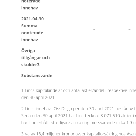
noterade
innehav
2021-04-30
Summa
–
–
onoterade
innehav
Övriga
tillgångar och
–
–
skulder3
Substansvärde
–
–
1 Lincs kapitalandelar och antal aktier/andel i respektive i
den 30 april 2021.
2 Lincs innehav i OssDsign per den 30 april 2021 består av te
Sedan den 30 april 2021 har Linc tecknat 3 071 510 aktier 
har Linc erhållit ytterligare allokering motsvarande cirka 1,9
3 Varav 18,4 miljoner kronor avser kapitalförsäkring hos Avanz