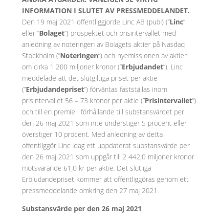
INFORMATION I SLUTET AV PRESSMEDDELANDET.
Den 19 maj 2021 offentliggjorde Linc AB (publ) (”
Linc
”
eller ”
Bolaget
”) prospektet och prisintervallet med
anledning av noteringen av Bolagets aktier på Nasdaq
Stockholm (”
Noteringen
”) och nyemissionen av aktier
om cirka 1 200 miljoner kronor (”
Erbjudandet
”). Linc
meddelade att det slutgiltiga priset per aktie
(”
Erbjudandepriset
”) förväntas fastställas inom
prisintervallet 56 – 73 kronor per aktie (”
Prisintervallet
”)
och till en premie i förhållande till substansvärdet per
den 26 maj 2021 som inte understiger 5 procent eller
överstiger 10 procent. Med anledning av detta
offentliggör Linc idag ett uppdaterat substansvärde per
den 26 maj 2021 som uppgår till 2 442,0 miljoner kronor
motsvarande 61,0 kr per aktie. Det slutliga
Erbjudandepriset kommer att offentliggöras genom ett
pressmeddelande omkring den 27 maj 2021.
Substansvärde per den 26 maj 2021