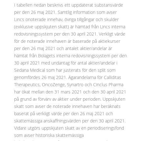
I tabellen nedan beskrivs ett uppdaterat substansvärde
per den 26 maj 2021. Samtlig information som avser
Lincs onoterade innehav, övriga tillgångar och skulder
(exklusive uppskjuten skatt) är hämtad från Lincs interna
redovisningssystem per den 30 april 2021. Verkligt värde
för de noterade innehaven är baserade på aktiekurser
per den 26 maj 2021 och antalet aktier/andelar är
hämtat från Bolagets interna redovisningssystem per den
30 april 2021 med undantag för antal aktier/andelar i
Sedana Medical som har justerats för den split som
genomfördes 26 maj 2021. Ägarandelarna för Calliditas
Therapeutics, OncoZenge, Synartro och Cinclus Pharma
har ökat mellan den 31 mars 2021 och den 30 april 2021
på grund av förvärv av aktier under perioden. Uppskjuten
skatt som avser de noterade innehaven har beräknats
baserat på verkligt värde per den 26 maj 2021 och
skattemässiga anskaffningsvärden per den 30 april 2021.
Vidare utgörs uppskjuten skatt av en periodiseringsfond
som avser historiska skattemässiga