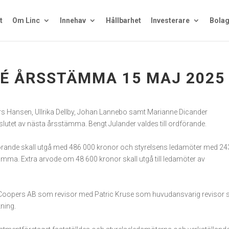
t
Om Linc
Innehav
Hållbarhet
Investerare
Bolag
 ÅRSSTÄMMA 15 MAJ 2025
rs Hansen, Ullrika Dellby, Johan Lannebo samt Marianne Dicander
ll slutet av nästa årsstämma. Bengt Julander valdes till ordförande.
förande skall utgå med 486 000 kronor och styrelsens ledamöter med 24
tämma. Extra arvode om 48 600 kronor skall utgå till ledamöter av
seCoopers AB som revisor med Patric Kruse som huvudansvarig revisor
kning.