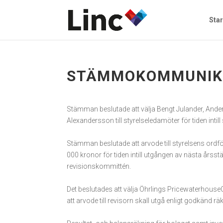
Star
STÄMMOKOMMUNIKÉ
Stämman beslutade att välja Bengt Julander, Ande
Alexandersson till styrelseledamöter för tiden inti
Stämman beslutade att arvode till styrelsens ord
000 kronor för tiden intill utgången av nästa årss
revisionskommittén.
Det beslutades att välja Öhrlings Pricewaterhou
att arvode till revisorn skall utgå enligt godkänd rä