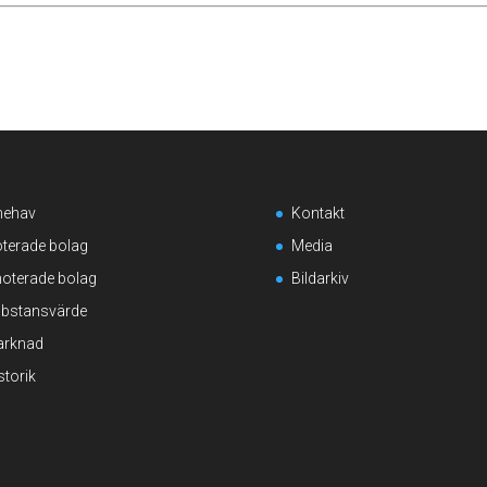
nehav
Kontakt
terade bolag
Media
oterade bolag
Bildarkiv
bstansvärde
rknad
storik