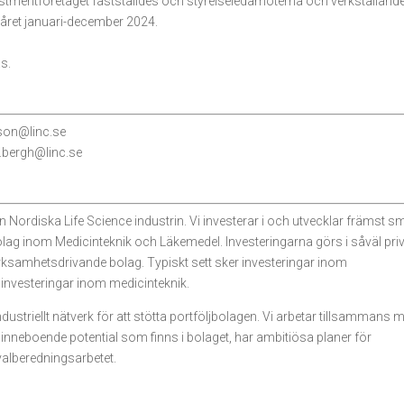
estmentföretaget fastställdes och styrelseledamöterna och verkställand
såret januari-december 2024.
s.
eson@linc.se
.bergh@linc.se
n Nordiska Life Science industrin. Vi investerar i och utvecklar främst s
lag inom Medicinteknik och Läkemedel. Investeringarna görs i såväl pri
rksamhetsdrivande bolag. Typiskt sett sker investeringar inom
 investeringar inom medicinteknik.
industriellt nätverk för att stötta portföljbolagen. Vi arbetar tillsammans 
n inneboende potential som finns i bolaget, har ambitiösa planer för
 valberedningsarbetet.