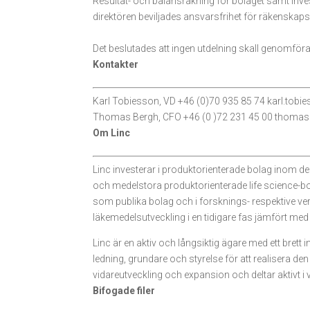
Resultat- och balansräkning för bolaget samt inv
direktören beviljades ansvarsfrihet för räkenskap
Det beslutades att ingen utdelning skall genomföra
Kontakter
Karl Tobiesson, VD +46 (0)70 935 85 74 karl.tobi
Thomas Bergh, CFO +46 (0 )72 231 45 00 thomas
Om Linc
Linc investerar i produktorienterade bolag inom de
och medelstora produktorienterade life science-bo
som publika bolag och i forsknings- respektive ve
läkemedelsutveckling i en tidigare fas jämfört med
Linc är en aktiv och långsiktig ägare med ett brett 
ledning, grundare och styrelse för att realisera de
vidareutveckling och expansion och deltar aktivt i
Bifogade filer