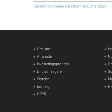
Stämmokommuniké årsstämma 15 maj 2025
Om Linc
In
Affärsidé
No
Investeringsprocess
On
Linc som ägare
Su
Styrelse
Ma
Ledning
Hi
GDPR