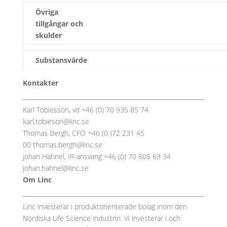
Övriga
tillgångar och
skulder
Substansvärde
Kontakter
Karl Tobiesson, vd +46 (0) 70 935 85 74
karl.tobieson@linc.se
Thomas Bergh, CFO +46 (0 )72 231 45
00 thomas.bergh@linc.se
Johan Hähnel, IR-ansvarig +46 (0) 70 605 63 34
johan.hahnel@linc.se
Om Linc
Linc investerar i produktorienterade bolag inom den
Nordiska Life Science industrin. Vi investerar i och