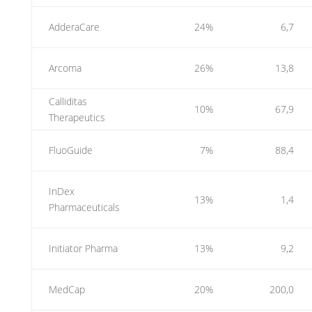
AdderaCare
24%
6,7
Arcoma
26%
13,8
Calliditas
10%
67,9
Therapeutics
FluoGuide
7%
88,4
InDex
13%
1,4
Pharmaceuticals
Initiator Pharma
13%
9,2
MedCap
20%
200,0