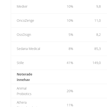
Medivir
10%
9,8
OncoZenge
10%
11,0
OssDsign
5%
8,2
Sedana Medical
8%
85,3
Stille
41%
149,0
Noterade
innehav
Animal
20%
Probiotics
Athera
11%