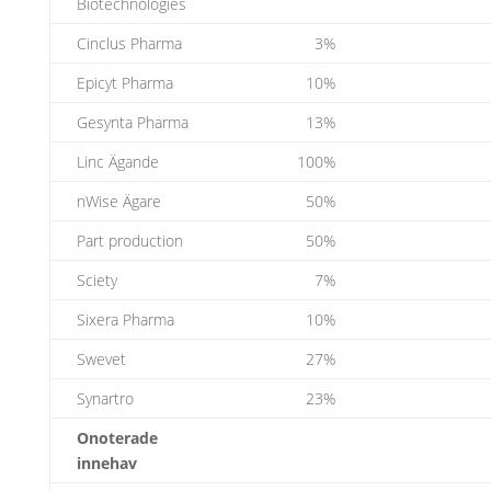
Biotechnologies
Cinclus Pharma
3%
Epicyt Pharma
10%
Gesynta Pharma
13%
Linc Ägande
100%
nWise Ägare
50%
Part production
50%
Sciety
7%
Sixera Pharma
10%
Swevet
27%
Synartro
23%
Onoterade
innehav