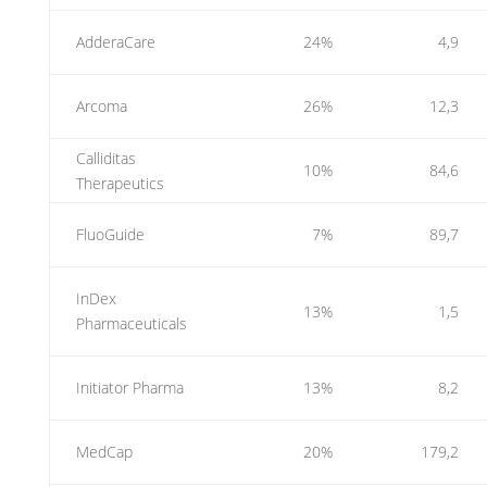
AdderaCare
24%
4,9
Arcoma
26%
12,3
Calliditas
10%
84,6
Therapeutics
FluoGuide
7%
89,7
InDex
13%
1,5
Pharmaceuticals
Initiator Pharma
13%
8,2
MedCap
20%
179,2