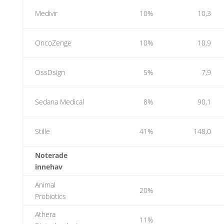
Medivir
10%
10,3
OncoZenge
10%
10,9
OssDsign
5%
7,9
Sedana Medical
8%
90,1
Stille
41%
148,0
Noterade
innehav
Animal
20%
Probiotics
Athera
11%