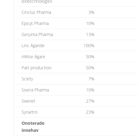
Biotechnologies
Cinclus Pharma
3%
Epicyt Pharma
10%
Gesynta Pharma
13%
Linc Ägande
100%
nWise Ägare
50%
Part production
50%
Sciety
7%
Sixera Pharma
10%
Swevet
27%
Synartro
23%
Onoterade
innehav