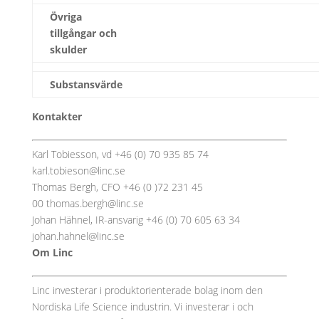
Övriga
tillgångar och
skulder
Substansvärde
Kontakter
Karl Tobiesson, vd +46 (0) 70 935 85 74
karl.tobieson@linc.se
Thomas Bergh, CFO +46 (0 )72 231 45
00 thomas.bergh@linc.se
Johan Hähnel, IR-ansvarig +46 (0) 70 605 63 34
johan.hahnel@linc.se
Om Linc
Linc investerar i produktorienterade bolag inom den
Nordiska Life Science industrin. Vi investerar i och