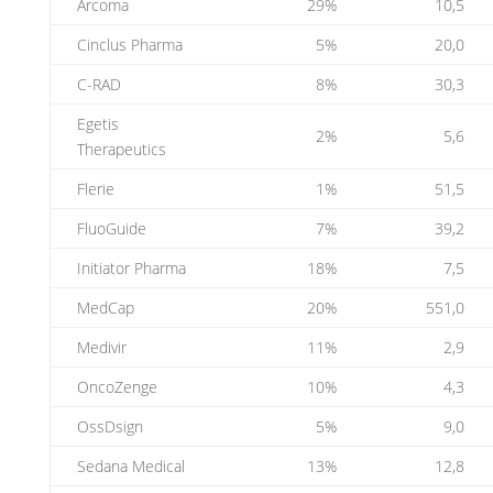
Arcoma
29%
10,5
Cinclus Pharma
5%
20,0
C-RAD
8%
30,3
Egetis
2%
5,6
Therapeutics
Flerie
1%
51,5
FluoGuide
7%
39,2
Initiator Pharma
18%
7,5
MedCap
20%
551,0
Medivir
11%
2,9
OncoZenge
10%
4,3
OssDsign
5%
9,0
Sedana Medical
13%
12,8