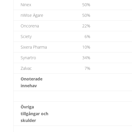
Ninex
50%
nWise Ägare
50%
Oncorena
22%
Sciety
6%
Sixera Pharma
10%
Synartro
34%
Zalvac
7%
Onoterade
innehav
Övriga
tillgångar och
skulder