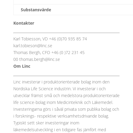
Substansvärde
Kontakter
Karl Tobiesson, VD +46 (0)70 935 85 74
karl.tobieson@linc.se
Thomas Bergh, CFO +46 (0 )72 231 45
00 thomas.bergh@linc.se
Om Linc
Linc investerar i produktorienterade bolag inom den
Nordiska Life Science industrin. Vi investerar i och
utvecklar främst små och medelstora produktorienterade
life science-bolag inom Medicinteknik och Läkemedel.
Investeringarna görs i såväl privata som publika bolag och
i forsknings- respektive verksamhetsdrivande bolag.
Typiskt sett sker investeringar inom
läkemedelsutveckling i en tidigare fas jämfört med