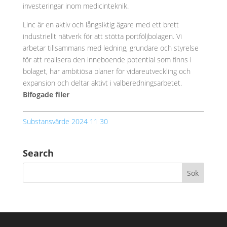
investeringar inom medicinteknik.
Linc är en aktiv och långsiktig ägare med ett brett
industriellt nätverk för att stötta portföljbolagen. Vi
arbetar tillsammans med ledning, grundare och styrelse
för att realisera den inneboende potential som finns i
bolaget, har ambitiösa planer för vidareutveckling och
expansion och deltar aktivt i valberedningsarbetet.
Bifogade filer
Substansvärde 2024 11 30
Search