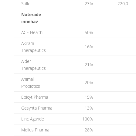
Stille
23%
220,0
Noterade
innehav
ACE Health
50%
Akiram
16%
Therapeutics
Alder
21%
Therapeutics
Animal
20%
Probiotics
Epicyt Pharma
15%
Gesynta Pharma
13%
Linc Ägande
100%
Melius Pharma
28%