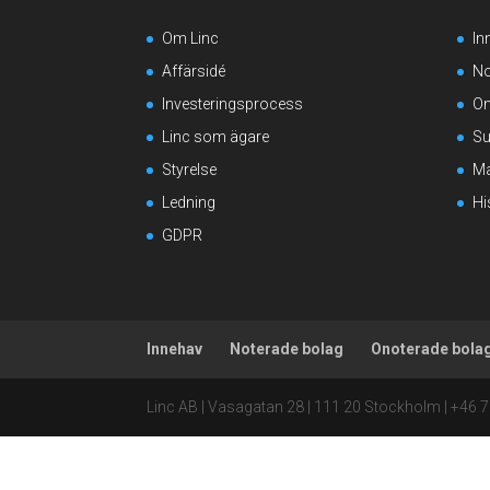
Om Linc
In
Affärsidé
No
Investeringsprocess
On
Linc som ägare
Su
Styrelse
Ma
Ledning
Hi
GDPR
Innehav
Noterade bolag
Onoterade bola
Linc AB | Vasagatan 28 | 111 20 Stockholm | +46 7