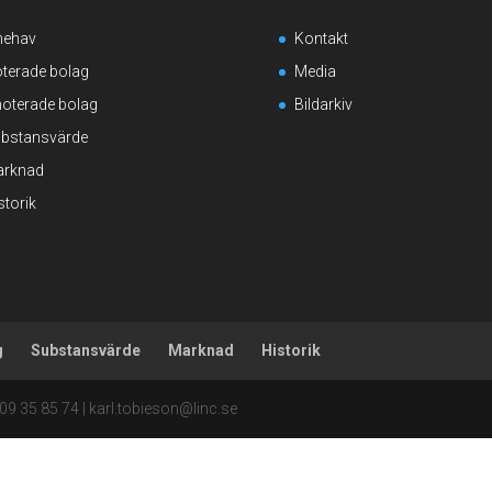
nehav
Kontakt
terade bolag
Media
oterade bolag
Bildarkiv
bstansvärde
rknad
storik
g
Substansvärde
Marknad
Historik
09 35 85 74 | karl.tobieson@linc.se