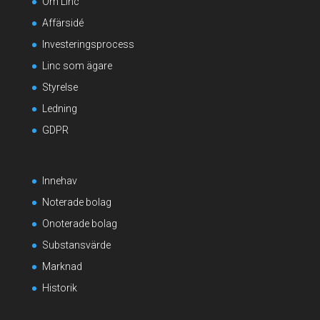
Om Linc
Affärsidé
Investeringsprocess
Linc som ägare
Styrelse
Ledning
GDPR
Innehav
Noterade bolag
Onoterade bolag
Substansvärde
Marknad
Historik