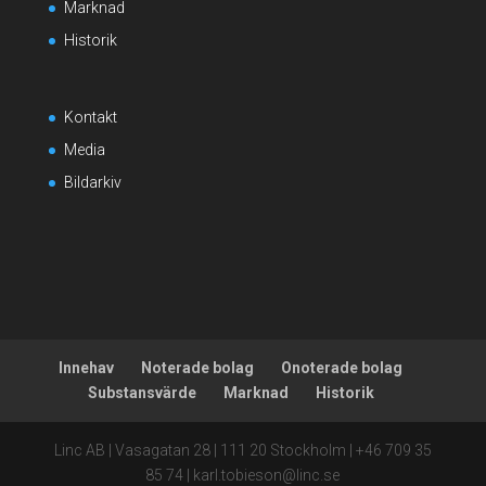
Marknad
Historik
Kontakt
Media
Bildarkiv
Innehav
Noterade bolag
Onoterade bolag
Substansvärde
Marknad
Historik
Linc AB | Vasagatan 28 | 111 20 Stockholm | +46 709 35
85 74 | karl.tobieson@linc.se