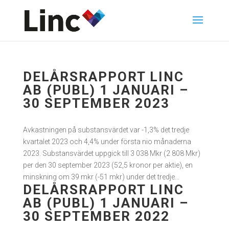
DELÅRSRAPPORT LINC
AB (PUBL) 1 JANUARI –
30 SEPTEMBER 2023
Avkastningen på substansvärdet var -1,3% det tredje
kvartalet 2023 och 4,4% under första nio månaderna
2023. Substansvärdet uppgick till 3 038 Mkr (2 808 Mkr)
per den 30 september 2023 (52,5 kronor per aktie), en
minskning om 39 mkr (-51 mkr) under det tredje...
DELÅRSRAPPORT LINC
AB (PUBL) 1 JANUARI –
30 SEPTEMBER 2022